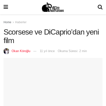
Home
Haberler
Scorsese ve DiCaprio’dan yeni
film
Okan Köroğlu
11 yıl önce
Okuma Süresi: 2 min