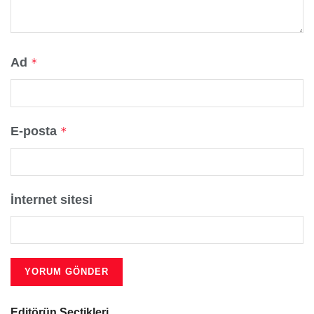
Ad
*
E-posta
*
İnternet sitesi
Editörün Seçtikleri