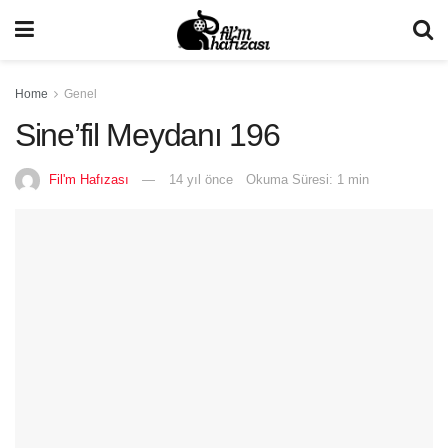
Home
Genel
Sine’fil Meydanı 196
Fil'm Hafızası
14 yıl önce
Okuma Süresi: 1 min