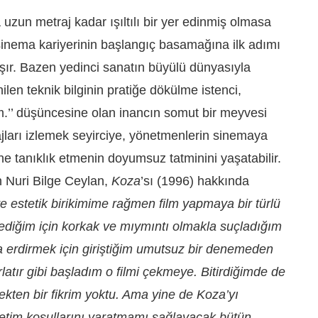
zun metraj kadar ışıltılı bir yer edinmiş olmasa
inema kariyerinin başlangıç basamağına ilk adımı
ır. Bazen yedinci sanatın büyülü dünyasıyla
len teknik bilginin pratiğe dökülme istenci,
m.’’ düşüncesine olan inancın somut bir meyvesi
ajları izlemek seyirciye, yönetmenlerin sinemaya
ine tanıklık etmenin doyumsuz tatminini yaşatabilir.
 Nuri Bilge Ceylan,
Koza
’sı (1996) hakkında
ve estetik birikimime rağmen film yapmaya bir türlü
ediğim için korkak ve mıymıntı olmakla suçladığım
a erdirmek için giriştiğim umutsuz bir denemeden
rlatır gibi başladım o filmi çekmeye. Bitirdiğimde de
ten bir fikrim yoktu. Ama yine de Koza’yı
tim koşullarını yaratmamı sağlayacak bütün