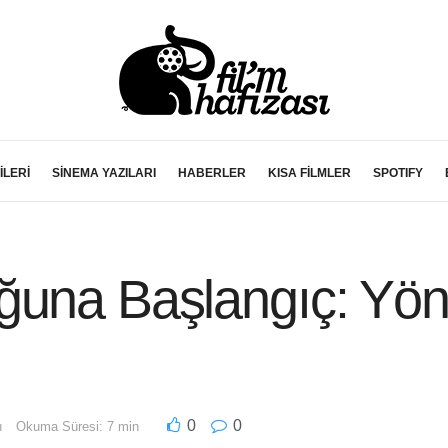
İLERİ
SİNEMA YAZILARI
HABERLER
KISA FİLMLER
SPOTIFY
ğuna Başlangıç: Yö
0
0
ı
Okuma Süresi: 7 min