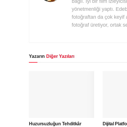
bağlı. İyi bir film izleyi
yönetmenliği yaptı. Edeb
fotoğraftan da çok keyif al
fotoğraf üretiyor, ortak 
Yazarın
Diğer Yazıları
Huzursuzluğun Tehditkâr
Dijital Plat