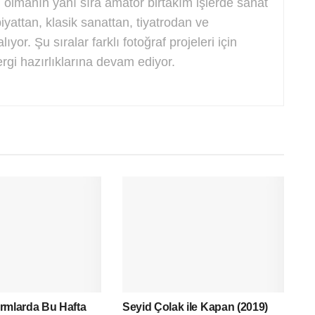
cisi olmanın yanı sıra amatör birtakım işlerde sanat
iyattan, klasik sanattan, tiyatrodan ve
ıyor. Şu sıralar farklı fotoğraf projeleri için
sergi hazırlıklarına devam ediyor.
formlarda Bu Hafta
Seyid Çolak ile Kapan (2019)