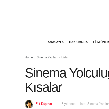
ANASAYFA
HAKKIMIZDA
FİLM ÖNER
Home
Sinema Yazıları
Liste
Sinema Yolculu
Kısalar
Elif Düşova
8 yıl önce
Liste
,
Sinema Yazılar