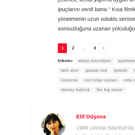
ipuçlarını verdi bana.
’’ Kısa film
yönetmenin uzun soluklu serüve
sonsuzluğuna uzanan yolculuğun 
1
2
...
4
Etiketler:
abbas kiarostami
apartma
fatih akın
gaspar noé
getürkt
nocturne
nuri bilge ceylan
reha 
stanley kubrick
the big shave
Elif Düşova
1996 yılında İstanbul’da 