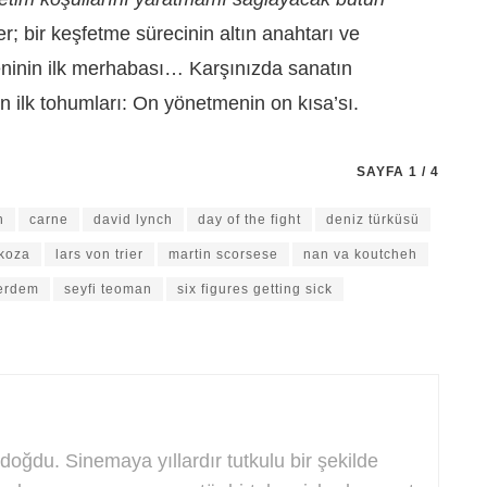
ler; bir keşfetme sürecinin altın anahtarı ve
ninin ilk merhabası… Karşınızda sanatın
ilk tohumları: On yönetmenin on kısa’sı.
SAYFA 1 / 4
n
carne
david lynch
day of the fight
deniz türküsü
koza
lars von trier
martin scorsese
nan va koutcheh
erdem
seyfi teoman
six figures getting sick
doğdu. Sinemaya yıllardır tutkulu bir şekilde