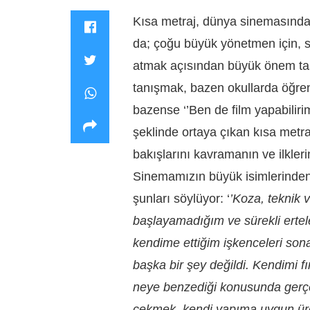
Kısa metraj, dünya sinemasında u
da; çoğu büyük yönetmen için, s
atmak açısından büyük önem taş
tanışmak, bazen okullarda öğreni
bazense ‘’Ben de film yapabiliri
şeklinde ortaya çıkan kısa metr
bakışlarını kavramanın ve ilkler
Sinemamızın büyük isimlerinden
şunları söylüyor: ‘
’Koza, teknik 
başlayamadığım ve sürekli ertel
kendime ettiğim işkenceleri son
başka bir şey değildi. Kendimi fı
neye benzediği konusunda gerçek
çekmek, kendi yapıma uygun üre