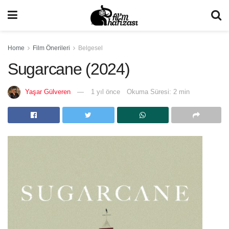
Home
Film Önerileri
Belgesel
Sugarcane (2024)
Yaşar Gülveren
1 yıl önce
Okuma Süresi: 2 min