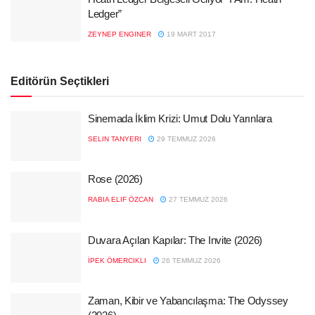
Ledger”
ZEYNEP ENGINER
19 MART 2017
Editörün Seçtikleri
Sinemada İklim Krizi: Umut Dolu Yarınlara
SELIN TANYERI
29 TEMMUZ 2026
Rose (2026)
RABIA ELIF ÖZCAN
27 TEMMUZ 2026
Duvara Açılan Kapılar: The Invite (2026)
İPEK ÖMERCIKLI
26 TEMMUZ 2026
Zaman, Kibir ve Yabancılaşma: The Odyssey