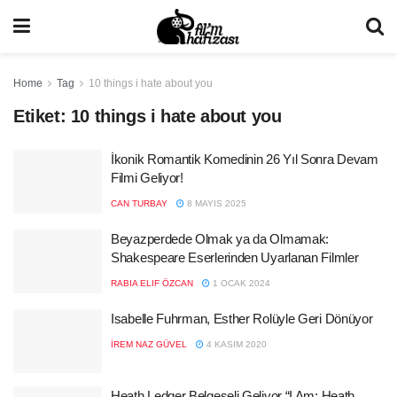
Home
Tag
10 things i hate about you
Etiket:
10 things i hate about you
İkonik Romantik Komedinin 26 Yıl Sonra Devam
Filmi Geliyor!
CAN TURBAY
8 MAYIS 2025
Beyazperdede Olmak ya da Olmamak:
Shakespeare Eserlerinden Uyarlanan Filmler
RABIA ELIF ÖZCAN
1 OCAK 2024
Isabelle Fuhrman, Esther Rolüyle Geri Dönüyor
İREM NAZ GÜVEL
4 KASIM 2020
Heath Ledger Belgeseli Geliyor “I Am: Heath