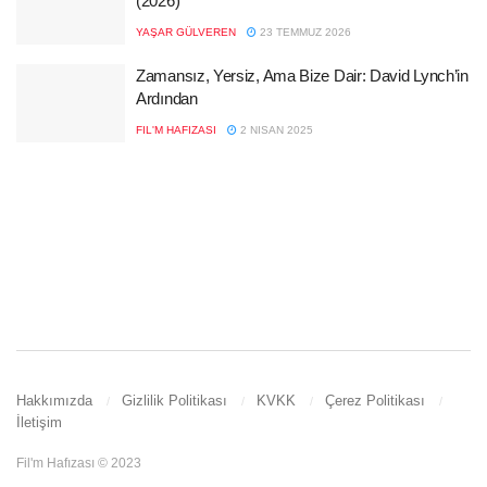
(2026)
YAŞAR GÜLVEREN
23 TEMMUZ 2026
Zamansız, Yersiz, Ama Bize Dair: David Lynch’in
Ardından
FIL'M HAFIZASI
2 NISAN 2025
Hakkımızda
Gizlilik Politikası
KVKK
Çerez Politikası
İletişim
Fil'm Hafızası © 2023