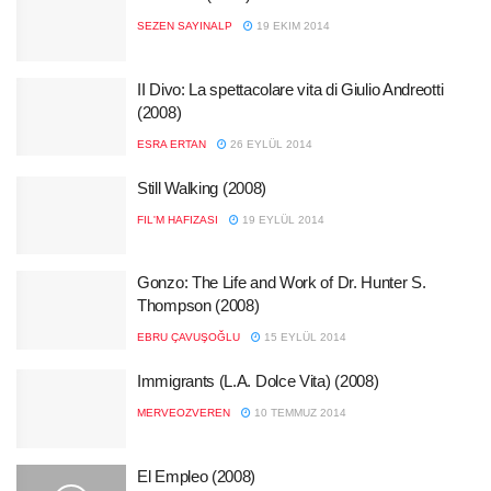
SEZEN SAYINALP
19 EKIM 2014
II Divo: La spettacolare vita di Giulio Andreotti
(2008)
ESRA ERTAN
26 EYLÜL 2014
Still Walking (2008)
FIL'M HAFIZASI
19 EYLÜL 2014
Gonzo: The Life and Work of Dr. Hunter S.
Thompson (2008)
EBRU ÇAVUŞOĞLU
15 EYLÜL 2014
Immigrants (L.A. Dolce Vita) (2008)
MERVEOZVEREN
10 TEMMUZ 2014
El Empleo (2008)