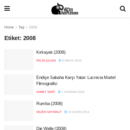
Home
Tag
2008
Etiket:
2008
Kırkayak (2008)
PELIN ÇILGIN
6 MAYIS 2025
Endişe Sabaha Karşı Yatar: Lucrecia Martel
Filmografisi
AHMET SERT
1 HAZIRAN 2024
Rumba (2008)
SEZEN SAYINALP
18 KASIM 2014
Die Welle (2008)