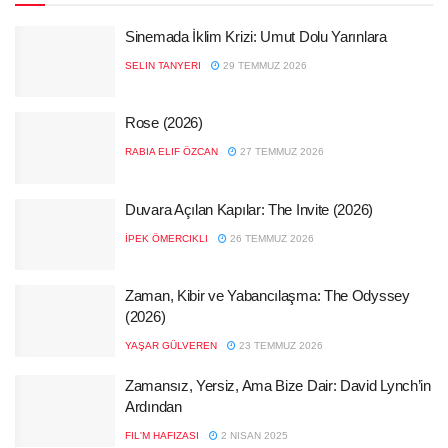
Sinemada İklim Krizi: Umut Dolu Yarınlara
SELIN TANYERI
29 TEMMUZ 2026
Rose (2026)
RABIA ELIF ÖZCAN
27 TEMMUZ 2026
Duvara Açılan Kapılar: The Invite (2026)
İPEK ÖMERCIKLI
26 TEMMUZ 2026
Zaman, Kibir ve Yabancılaşma: The Odyssey
(2026)
YAŞAR GÜLVEREN
23 TEMMUZ 2026
Zamansız, Yersiz, Ama Bize Dair: David Lynch’in
Ardından
FIL'M HAFIZASI
2 NISAN 2025