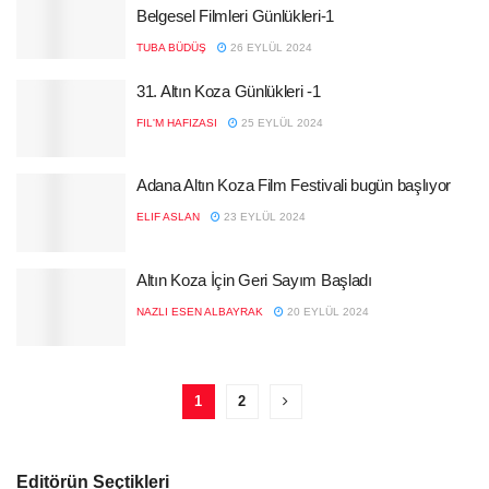
Belgesel Filmleri Günlükleri-1
TUBA BÜDÜŞ
26 EYLÜL 2024
31. Altın Koza Günlükleri -1
FIL'M HAFIZASI
25 EYLÜL 2024
Adana Altın Koza Film Festivali bugün başlıyor
ELIF ASLAN
23 EYLÜL 2024
Altın Koza İçin Geri Sayım Başladı
NAZLI ESEN ALBAYRAK
20 EYLÜL 2024
1
2
Editörün Seçtikleri