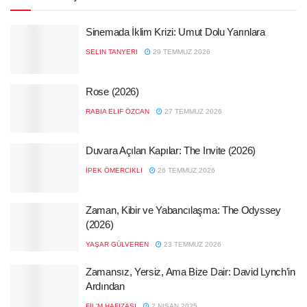
Sinemada İklim Krizi: Umut Dolu Yarınlara
SELIN TANYERI
29 TEMMUZ 2026
Rose (2026)
RABIA ELIF ÖZCAN
27 TEMMUZ 2026
Duvara Açılan Kapılar: The Invite (2026)
İPEK ÖMERCIKLI
26 TEMMUZ 2026
Zaman, Kibir ve Yabancılaşma: The Odyssey
(2026)
YAŞAR GÜLVEREN
23 TEMMUZ 2026
Zamansız, Yersiz, Ama Bize Dair: David Lynch’in
Ardından
FIL'M HAFIZASI
2 NISAN 2025