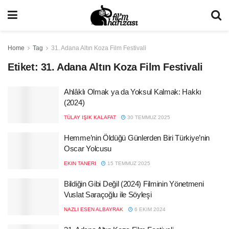
Home
Tag
31. Adana Altın Koza Film Festivali
Etiket:
31. Adana Altın Koza Film Festivali
Ahlâklı Olmak ya da Yoksul Kalmak: Hakkı
(2024)
TÜLAY IŞIK KALAFAT
30 TEMMUZ 2025
Hemme’nin Öldüğü Günlerden Biri Türkiye’nin
Oscar Yolcusu
EKIN TANERI
15 TEMMUZ 2025
Bildiğin Gibi Değil (2024) Filminin Yönetmeni
Vuslat Saraçoğlu ile Söyleşi
NAZLI ESEN ALBAYRAK
6 EKIM 2024