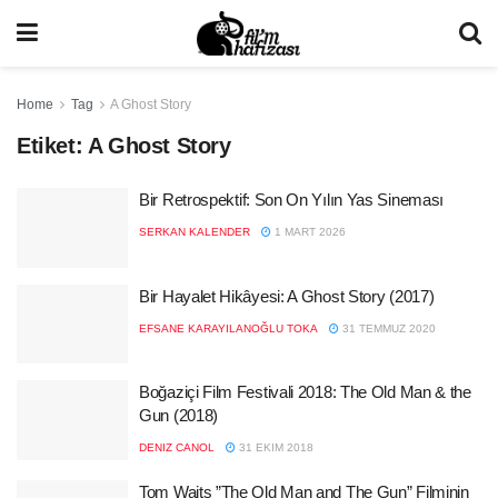
Home
Tag
A Ghost Story
Etiket:
A Ghost Story
Bir Retrospektif: Son On Yılın Yas Sineması
SERKAN KALENDER
1 MART 2026
Bir Hayalet Hikâyesi: A Ghost Story (2017)
EFSANE KARAYILANOĞLU TOKA
31 TEMMUZ 2020
Boğaziçi Film Festivali 2018: The Old Man & the
Gun (2018)
DENIZ CANOL
31 EKIM 2018
Tom Waits ”The Old Man and The Gun” Filminin