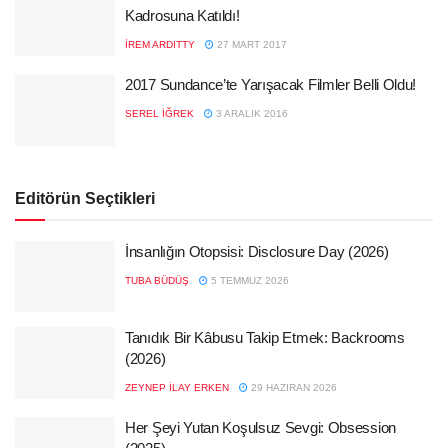
Kadrosuna Katıldı!
İREM ARDITTY
27 MART 2017
2017 Sundance’te Yarışacak Filmler Belli Oldu!
SEREL İĞREK
3 ARALIK 2016
Editörün Seçtikleri
İnsanlığın Otopsisi: Disclosure Day (2026)
TUBA BÜDÜŞ
5 TEMMUZ 2026
Tanıdık Bir Kâbusu Takip Etmek: Backrooms
(2026)
ZEYNEP İLAY ERKEN
29 HAZIRAN 2026
Her Şeyi Yutan Koşulsuz Sevgi: Obsession