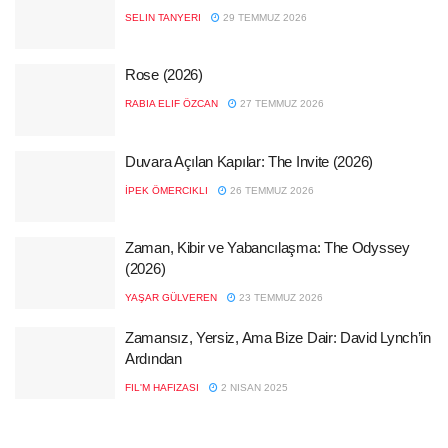
SELIN TANYERI
29 TEMMUZ 2026
Rose (2026)
RABIA ELIF ÖZCAN
27 TEMMUZ 2026
Duvara Açılan Kapılar: The Invite (2026)
İPEK ÖMERCIKLI
26 TEMMUZ 2026
Zaman, Kibir ve Yabancılaşma: The Odyssey
(2026)
YAŞAR GÜLVEREN
23 TEMMUZ 2026
Zamansız, Yersiz, Ama Bize Dair: David Lynch’in
Ardından
FIL'M HAFIZASI
2 NISAN 2025