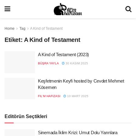
Home
Tag
A Kind of Testament
Etiket:
A Kind of Testament
A Kind of Testament (2023)
BÜŞRA YAYLA
30 KASIM 2025
Keşfetmenin Keyfi hosted by Cevdet Mehmet
Kösemen
FIL'M HAFIZASI
10 MART 2025
Editörün Seçtikleri
Sinemada İklim Krizi: Umut Dolu Yarınlara