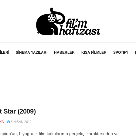
İLERİ
SİNEMA YAZILARI
HABERLER
KISA FİLMLER
SPOTIFY
t Star (2009)
YA
8 NISAN 2012
pion’un, biyografik film kalıplarının gerçekçi karakterinden ve