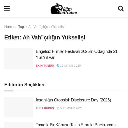
Home
Tag
Ah Vah”çılığın Yükselişi
Etiket:
Ah Vah”çılığın Yükselişi
Engelsiz Filmler Festivali 2025’in Odağında 21.
YüzYıl Var
EKIN TANERI
15 MAYIS 2025
Editörün Seçtikleri
İnsanlığın Otopsisi: Disclosure Day (2026)
TUBA BÜDÜŞ
5 TEMMUZ 2026
Tanıdık Bir Kâbusu Takip Etmek: Backrooms