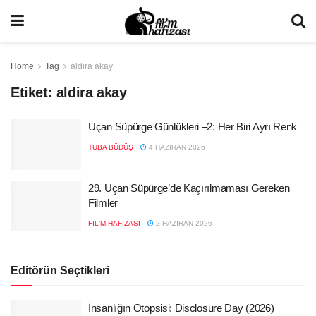
Home
Tag
aldira akay
Etiket:
aldira akay
Uçan Süpürge Günlükleri –2: Her Biri Ayrı Renk
TUBA BÜDÜŞ
4 HAZIRAN 2026
29. Uçan Süpürge’de Kaçırılmaması Gereken
Filmler
FIL'M HAFIZASI
2 HAZIRAN 2026
Editörün Seçtikleri
İnsanlığın Otopsisi: Disclosure Day (2026)