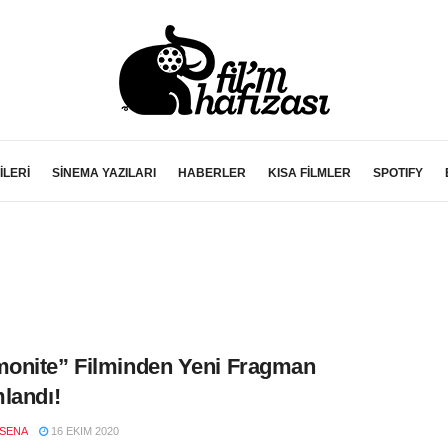
İLERİ
SİNEMA YAZILARI
HABERLER
KISA FİLMLER
SPOTIFY
onite” Filminden Yeni Fragman
landı!
SENA
16 EKIM 2020