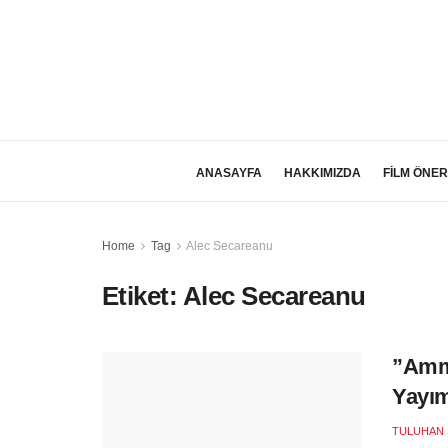
ANASAYFA
HAKKIMIZDA
FİLM ÖNER
Home
Tag
Alec Secareanu
Etiket:
Alec Secareanu
”Amm
Yayım
TULUHAN 