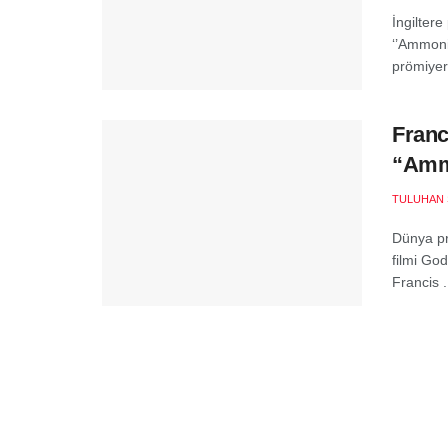
İngilter
‘’Ammoni
prömiyer
Franc
“Ammo
TULUHAN 
Dünya pr
filmi Go
Francis .