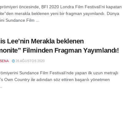
e prömiyeri öncesinde, BFI 2020 Londra Film Festivali'ni kapatan
te’'den merakla beklenen yeni bir fragman yayımlandı. Dünya
ini Sundance Film ...
is Lee’nin Merakla beklenen
nite” Filminden Fragman Yayımlandı!
SENA
26 AĞUSTOS 2020
ömiyerini Sundance Film Festivali’nde yapan ilk uzun metrajlı
d’s Own Country ile adından söz ettiren başarılı yönetmen
..