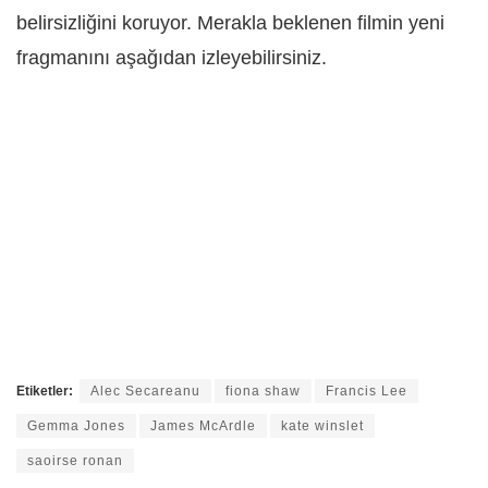
belirsizliğini koruyor. Merakla beklenen filmin yeni
fragmanını aşağıdan izleyebilirsiniz.
Etiketler:
Alec Secareanu
fiona shaw
Francis Lee
Gemma Jones
James McArdle
kate winslet
saoirse ronan