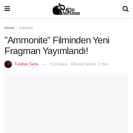
Home
Haberler
”Ammonite” Filminden Yeni
Fragman Yayımlandı!
Tuluhan Sena
6 yıl önce
Okuma Süresi: 2 min