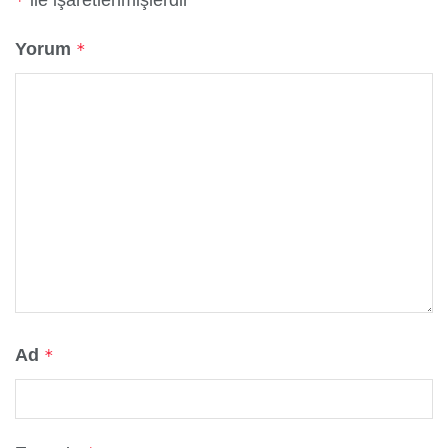
ile işaretlenmişlerdir
*
Yorum
*
Ad
*