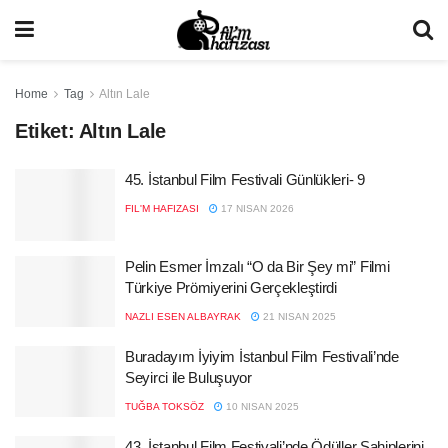
Home
Tag
Altın Lale
Etiket:
Altın Lale
45. İstanbul Film Festivali Günlükleri- 9
FIL'M HAFIZASI
17 NISAN 2026
Pelin Esmer İmzalı “O da Bir Şey mi” Filmi
Türkiye Prömiyerini Gerçekleştirdi
NAZLI ESEN ALBAYRAK
21 NISAN 2025
Buradayım İyiyim İstanbul Film Festivali’nde
Seyirci ile Buluşuyor
TUĞBA TOKSÖZ
10 NISAN 2025
43. İstanbul Film Festivali’nde Ödüller Sahiplerini