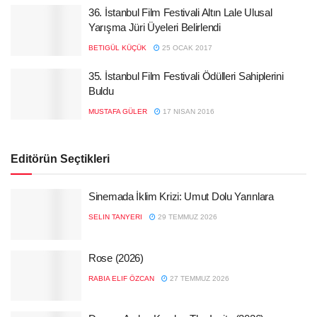
36. İstanbul Film Festivali Altın Lale Ulusal
Yarışma Jüri Üyeleri Belirlendi
BETIGÜL KÜÇÜK
25 OCAK 2017
35. İstanbul Film Festivali Ödülleri Sahiplerini
Buldu
MUSTAFA GÜLER
17 NISAN 2016
Editörün Seçtikleri
Sinemada İklim Krizi: Umut Dolu Yarınlara
SELIN TANYERI
29 TEMMUZ 2026
Rose (2026)
RABIA ELIF ÖZCAN
27 TEMMUZ 2026