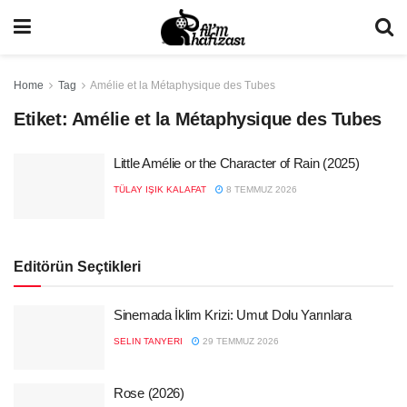
Home
Tag
Amélie et la Métaphysique des Tubes
Etiket:
Amélie et la Métaphysique des Tubes
Little Amélie or the Character of Rain (2025)
TÜLAY IŞIK KALAFAT
8 TEMMUZ 2026
Editörün Seçtikleri
Sinemada İklim Krizi: Umut Dolu Yarınlara
SELIN TANYERI
29 TEMMUZ 2026
Rose (2026)