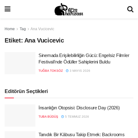
Home
Tag
Ana Vucicevic
Etiket:
Ana Vucicevic
Sinemada Erişilebilirliğin Gücü: Engelsiz Filmler
Festivali’nde Ödüller Sahiplerini Buldu
TUĞBA TOKSÖZ
3 MAYIS 2026
Editörün Seçtikleri
İnsanlığın Otopsisi: Disclosure Day (2026)
TUBA BÜDÜŞ
5 TEMMUZ 2026
Tanıdık Bir Kâbusu Takip Etmek: Backrooms