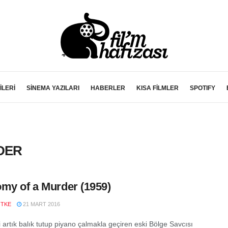
İLERİ
SİNEMA YAZILARI
HABERLER
KISA FİLMLER
SPOTIFY
DER
my of a Murder (1959)
ÖTKE
21 MART 2016
 artık balık tutup piyano çalmakla geçiren eski Bölge Savcısı