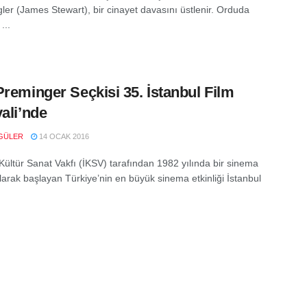
gler (James Stewart), bir cinayet davasını üstlenir. Orduda
...
Preminger Seçkisi 35. İstanbul Film
vali’nde
GÜLER
14 OCAK 2016
 Kültür Sanat Vakfı (İKSV) tarafından 1982 yılında bir sinema
olarak başlayan Türkiye’nin en büyük sinema etkinliği İstanbul