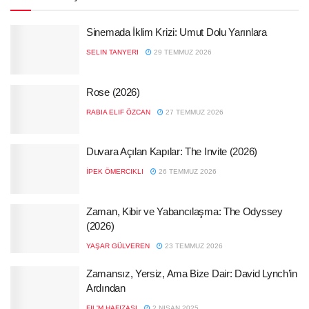
Sinemada İklim Krizi: Umut Dolu Yarınlara
SELIN TANYERI
29 TEMMUZ 2026
Rose (2026)
RABIA ELIF ÖZCAN
27 TEMMUZ 2026
Duvara Açılan Kapılar: The Invite (2026)
İPEK ÖMERCIKLI
26 TEMMUZ 2026
Zaman, Kibir ve Yabancılaşma: The Odyssey
(2026)
YAŞAR GÜLVEREN
23 TEMMUZ 2026
Zamansız, Yersiz, Ama Bize Dair: David Lynch’in
Ardından
FIL'M HAFIZASI
2 NISAN 2025