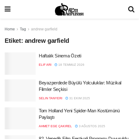
Home
Tag
andrew garfield
Etiket:
andrew garfield
Haftalık Sinema Özeti
ELIF ARI
18 TEMMUZ 2026
Beyazperdede Büyülü Yolculuklar: Müzikal
Filmler Seçkisi
SELIN TANYERI
31 EKIM 2025
Tom Holland Yeni Spider-Man Kostümünü
Paylaştı
AHMET EGE ÇAKIREL
3 AĞUSTOS 2025
82. Venedik Film Festivali Programı Duyuruldu