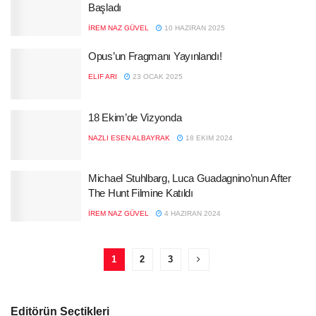
Başladı
İREM NAZ GÜVEL
10 HAZIRAN 2025
Opus’un Fragmanı Yayınlandı!
ELIF ARI
23 OCAK 2025
18 Ekim’de Vizyonda
NAZLI ESEN ALBAYRAK
18 EKIM 2024
Michael Stuhlbarg, Luca Guadagnino’nun After
The Hunt Filmine Katıldı
İREM NAZ GÜVEL
4 HAZIRAN 2024
1
2
3
Editörün Seçtikleri