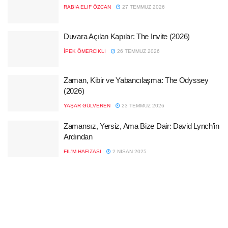
RABIA ELIF ÖZCAN
27 TEMMUZ 2026
Duvara Açılan Kapılar: The Invite (2026)
İPEK ÖMERCIKLI
26 TEMMUZ 2026
Zaman, Kibir ve Yabancılaşma: The Odyssey
(2026)
YAŞAR GÜLVEREN
23 TEMMUZ 2026
Zamansız, Yersiz, Ama Bize Dair: David Lynch’in
Ardından
FIL'M HAFIZASI
2 NISAN 2025