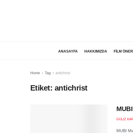
ANASAYFA
HAKKIMIZDA
FİLM ÖNER
Home
Tag
antichrist
Etiket:
antichrist
MUBI 
GÜLIZ KA
MUBI May