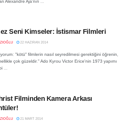
tan Alexandre Aja’nın ...
ez Seni Kimseler: İstismar Filmleri
RZIOĞLU
22 HAZIRAN 2014
iyorum: "kötü" filmlerin nasıl seyredilmesi gerektiğini öğrenin,
ellikle çok güzeldir." Ado Kyrou Victor Erice'nin 1973 yapımı
i ...
hrist Filminden Kamera Arkası
tüler!
RZIOĞLU
21 MART 2014