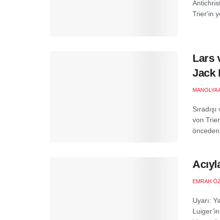
Antichris
Trier'in 
Lars 
Jack 
MANOLYA 
Sıradışı
von Trier
önceden 
Acıyl
EMRAH Ö
Uyarı: Ya
Luiger’in