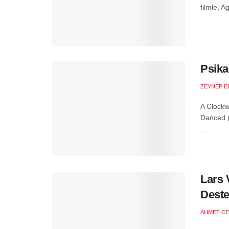
filmle, A
Psika
ZEYNEP E
A Clockw
Danced (
...
Lars 
Deste
AHMET CE