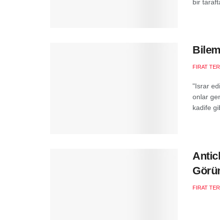
bir taraf
Bilem
FIRAT TE
"Israr ed
onlar gen
kadife gib
Antic
Görün
FIRAT TE