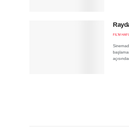
Rayda
FIL'M HAF
Sinemad
başlaması
açısından