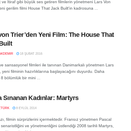
t ve İtiraf gibi büyük ses getiren filmlerin yönetmeni Lars Von
yeni gerilim filmi House That Jack Built'in kadrosuna ...
von Trier’den Yeni Film: The House That
Built
AKDEMIR
18 ŞUBAT 2016
 ve sansasyonel filmleri ile tanınan Danimarkalı yönetmen Lars
, yeni filminin hazırlıklarına başlayacağını duyurdu. Daha
8 bölümlük bir mini ...
a Sınanan Kadınlar: Martyrs
ZTÜRK
8 EYLÜL 2014
zı, filmin sürprizlerini içermektedir. Fransız yönetmen Pascal
 senaristliğini ve yönetmenliğini üstlendiği 2008 tarihli Martyrs,