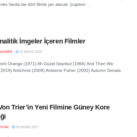
gnès Varda ise dört filmle yer alacak. [caption ...
nalitik İmgeler İçeren Filmler
NGINER
22 MAYIS 2020
ork Orange (1971) Ah Güzel İstanbul (1966) And Then We
2019) Antichrist (2009) Antwone Fisher (2002) Autumn Sonata
Von Trier’in Yeni Filmine Güney Kore
ği
YLAN
29 NISAN 2017