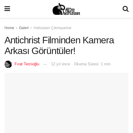
Home
Galeri
Hafızadan Çıkmayanlar
Antichrist Filminden Kamera
Arkası Görüntüler!
Fırat Terzioğlu
12 yıl önce
Okuma Süresi: 1 min