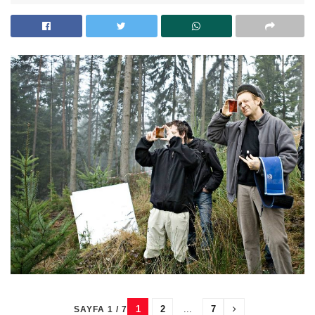
1
2
...
7
SAYFA 1 / 7