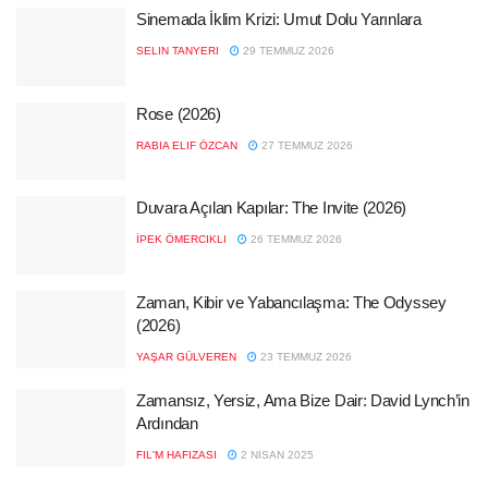
Sinemada İklim Krizi: Umut Dolu Yarınlara
SELIN TANYERI
29 TEMMUZ 2026
Rose (2026)
RABIA ELIF ÖZCAN
27 TEMMUZ 2026
Duvara Açılan Kapılar: The Invite (2026)
İPEK ÖMERCIKLI
26 TEMMUZ 2026
Zaman, Kibir ve Yabancılaşma: The Odyssey
(2026)
YAŞAR GÜLVEREN
23 TEMMUZ 2026
Zamansız, Yersiz, Ama Bize Dair: David Lynch’in
Ardından
FIL'M HAFIZASI
2 NISAN 2025