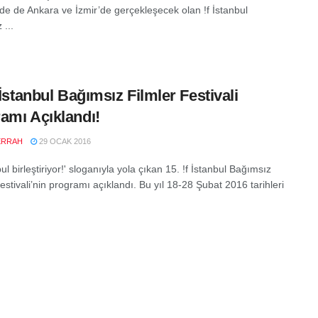
inde de Ankara ve İzmir’de gerçekleşecek olan !f İstanbul
 ...
 İstanbul Bağımsız Filmler Festivali
amı Açıklandı!
ERRAH
29 OCAK 2016
bul birleştiriyor!' sloganıyla yola çıkan 15. !f İstanbul Bağımsız
estivali’nin programı açıklandı. Bu yıl 18-28 Şubat 2016 tarihleri