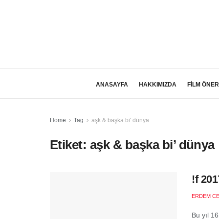
ANASAYFA
HAKKIMIZDA
FİLM ÖNER
Home
Tag
aşk & başka bi' dünya
Etiket:
aşk & başka bi’ dünya
!f 20
ERDEM C
Bu yıl 16