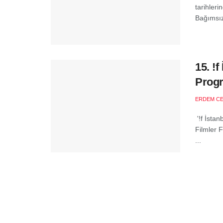
tarihler
Bağımsız
15. !f
Progr
ERDEM C
'!f İstan
Filmler F
...