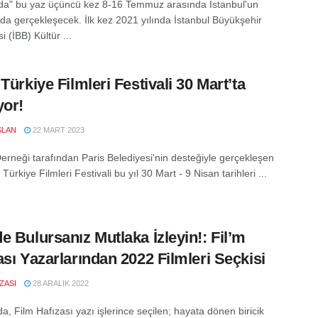
a" bu yaz üçüncü kez 8-16 Temmuz arasında İstanbul'un
nda gerçekleşecek. İlk kez 2021 yılında İstanbul Büyükşehir
i (İBB) Kültür ...
Türkiye Filmleri Festivali 30 Mart’ta
yor!
SLAN
22 MART 2023
Derneği tarafından Paris Belediyesi'nin desteğiyle gerçekleşen
 Türkiye Filmleri Festivali bu yıl 30 Mart - 9 Nisan tarihleri ...
e Bulursanız Mutlaka İzleyin!: Fil’m
ası Yazarlarından 2022 Filmleri Seçkisi
IZASI
28 ARALIK 2022
a, Film Hafızası yazı işlerince seçilen; hayata dönen biricik