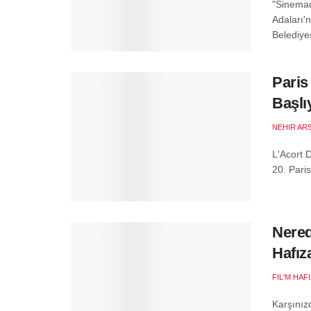
"Sinemad
Adaları'
Belediyes
Paris 
Başlı
NEHIR AR
L'Acort 
20. Paris
Nered
Hafız
FIL'M HAF
Karşınızd