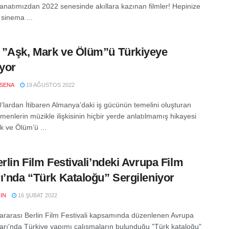
sanatımızdan 2022 senesinde akıllara kazınan filmler! Hepinize
 sinema ...
”Aşk, Mark ve Ölüm”ü Türkiyeye
iyor
SENA
19 AĞUSTOS 2022
’lardan İtibaren Almanya’daki iş gücünün temelini oluşturan
enlerin müzikle ilişkisinin hiçbir yerde anlatılmamış hikayesi
k ve Ölüm’ü ...
erlin Film Festivali’ndeki Avrupa Film
ı’nda “Türk Kataloğu” Sergileniyor
IN
16 ŞUBAT 2022
lararası Berlin Film Festivali kapsamında düzenlenen Avrupa
arı'nda Türkiye yapımı çalışmaların bulunduğu "Türk kataloğu"