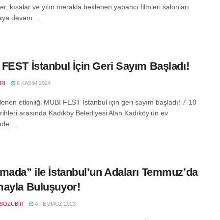
er, kısalar ve yılın merakla beklenen yabancı filmleri salonları
ya devam ...
FEST İstanbul İçin Geri Sayım Başladı!
RI
6 KASIM 2024
klenen etkinliği MUBI FEST İstanbul için geri sayım başladı! 7-10
rihleri arasında Kadıköy Belediyesi Alan Kadıköy’ün ev
nde ...
mada” ile İstanbul’un Adaları Temmuz’da
ayla Buluşuyor!
SÖZÜBIR
4 TEMMUZ 2023