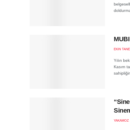
belgesell
doldurma
MUBI 
EKIN TANE
Yılın be
Kasım ta
sahipliği
“Sine
Sinem
YAKAMOZ 