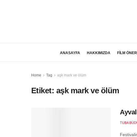
ANASAYFA
HAKKIMIZDA
FİLM ÖNER
Home
Tag
aşk mark ve ölüm
Etiket:
aşk mark ve ölüm
Ayval
TUBA BÜD
Festivali