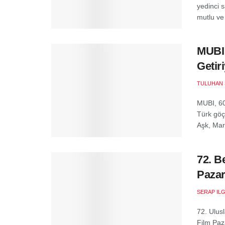
yedinci 
mutlu ve
MUBI 
Getir
TULUHAN 
MUBI, 60
Türk göçm
Aşk, Mar
72. B
Pazar
SERAP ILG
72. Ulus
Film Paz