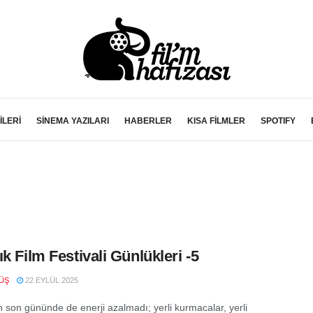
İLERİ
SİNEMA YAZILARI
HABERLER
KISA FİLMLER
SPOTIFY
ık Film Festivali Günlükleri -5
ÜŞ
22 EYLÜL 2025
n son gününde de enerji azalmadı; yerli kurmacalar, yerli