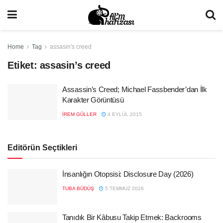
Home
Tag
assasin's creed
Etiket:
assasin’s creed
Assassin’s Creed; Michael Fassbender’dan İlk
Karakter Görüntüsü
İREM GÜLLER
4 EYLÜL 2015
Editörün Seçtikleri
İnsanlığın Otopsisi: Disclosure Day (2026)
TUBA BÜDÜŞ
5 TEMMUZ 2026
Tanıdık Bir Kâbusu Takip Etmek: Backrooms