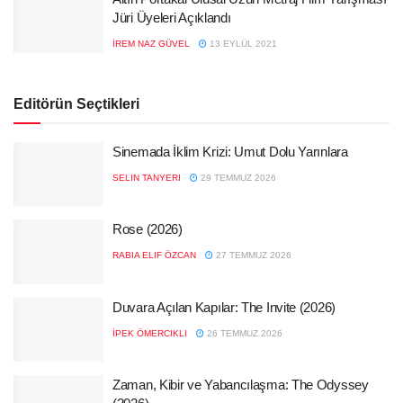
Jüri Üyeleri Açıklandı
İREM NAZ GÜVEL
13 EYLÜL 2021
Editörün Seçtikleri
Sinemada İklim Krizi: Umut Dolu Yarınlara
SELIN TANYERI
29 TEMMUZ 2026
Rose (2026)
RABIA ELIF ÖZCAN
27 TEMMUZ 2026
Duvara Açılan Kapılar: The Invite (2026)
İPEK ÖMERCIKLI
26 TEMMUZ 2026
Zaman, Kibir ve Yabancılaşma: The Odyssey