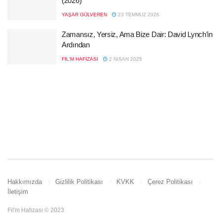
(2026)
YAŞAR GÜLVEREN
23 TEMMUZ 2026
Zamansız, Yersiz, Ama Bize Dair: David Lynch’in
Ardından
FIL'M HAFIZASI
2 NISAN 2025
Hakkımızda
Gizlilik Politikası
KVKK
Çerez Politikası
İletişim
Fil'm Hafızası © 2023