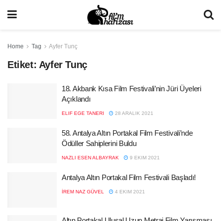
Home
Tag
Ayfer Tunç
Etiket:
Ayfer Tunç
18. Akbank Kısa Film Festivali’nin Jüri Üyeleri
Açıklandı
ELIF EGE TANERI
28 ARALIK 2021
58. Antalya Altın Portakal Film Festivali’nde
Ödüller Sahiplerini Buldu
NAZLI ESEN ALBAYRAK
9 EKIM 2021
Antalya Altın Portakal Film Festivali Başladı!
İREM NAZ GÜVEL
4 EKIM 2021
Altın Portakal Ulusal Uzun Metraj Film Yarışması