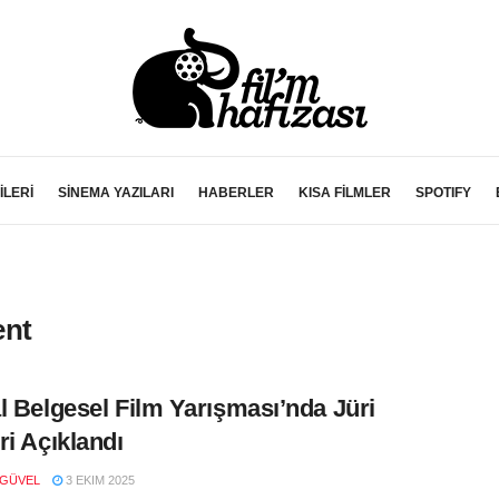
İLERİ
SİNEMA YAZILARI
HABERLER
KISA FİLMLER
SPOTIFY
ent
l Belgesel Film Yarışması’nda Jüri
ri Açıklandı
 GÜVEL
3 EKIM 2025