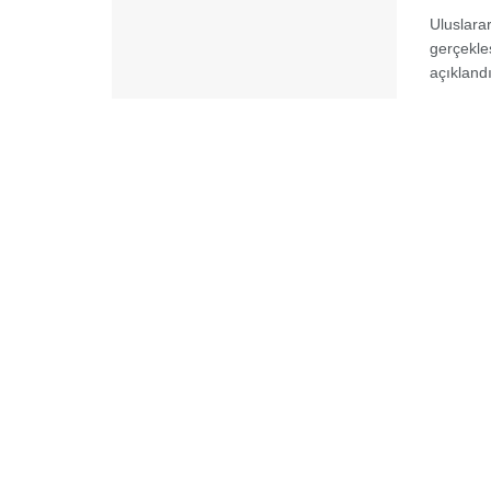
Uluslara
gerçekleş
açıklandı