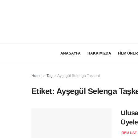
ANASAYFA
HAKKIMIZDA
FİLM ÖNER
Home
Tag
Ayşegül Selenga Taşkent
Etiket:
Ayşegül Selenga Taşk
Ulusa
Üyele
İREM NAZ