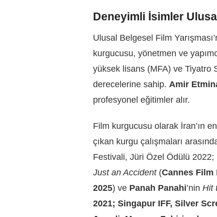
Deneyimli İsimler Ulus
Ulusal Belgesel Film Yarışması’nı
kurgucusu, yönetmen ve yapım
yüksek lisans (MFA) ve Tiyatro 
derecelerine sahip.
Amir Etmin
profesyonel eğitimler alır.
Film kurgucusu olarak İran’ın e
çıkan kurgu çalışmaları arasın
Festivali, Jüri Özel Ödülü 2022
Just an Accident
(
Cannes Film F
2025
) ve
Panah Panahi
’nin
Hit
2021; Singapur IFF, Silver Sc