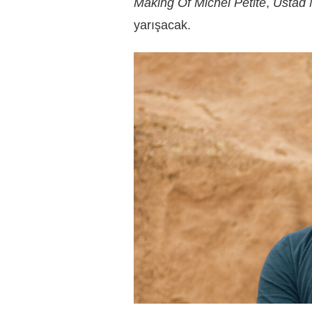
Making Of Michel Petite
,
Üstad
yarışacak.