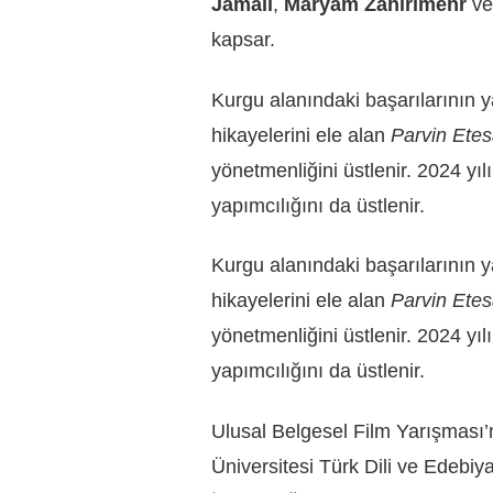
Jamali
,
Maryam Zahirimehr
v
kapsar.
Kurgu alanındaki başarılarının ya
hikayelerini ele alan
Parvin Ete
yönetmenliğini üstlenir. 2024 yıl
yapımcılığını da üstlenir.
Kurgu alanındaki başarılarının y
hikayelerini ele alan
Parvin Ete
yönetmenliğini üstlenir. 2024 yı
yapımcılığını da üstlenir.
Ulusal Belgesel Film Yarışması’n
Üniversitesi Türk Dili ve Edebi