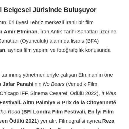
al Belgesel Jürisinde Buluşuyor
n jüri üyesi Tebriz merkezli İranlı bir film
cı
Amir Etminan
, İran Antik Tarihi Sanatları üzerine
Sanatları (Oyunculuk) alanında lisans (BFA)
an
, ayrıca film yapımı ve fotoğrafçılık konusunda
n tanınmış yönetmenleriyle çalışan Etminan’ın öne
da
Jafar Panahi
’nin
No Bears
(Venedik Film
; Chicago IFF, Sinema Cesareti Ödülü 2022),
It Was
estivali, Altın Palmiye & Prix de la Citoyenneté
 the Road
(
BFI Londra Film Festivali, En İyi Film
reen Ödülü 2021
) yer alır. Filmografisi ayrıca
Reza