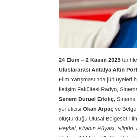
24 Ekim – 2 Kasım 2025
tarihle
Uluslararası Antalya Altın Port
Film Yarışması’nda jüri üyeleri b
İletişim Fakültesi Radyo, Sine
Senem Duruel Erkılıç
, Sinema 
yöneticisi
Okan Arpaç
ve Belge
oluşturduğu Ulusal Belgesel Fi
Heykel
,
Kitabın Rüyası
,
Nilgün
,