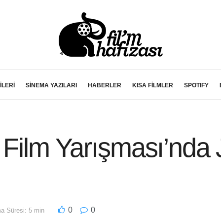
İLERİ
SİNEMA YAZILARI
HABERLER
KISA FİLMLER
SPOTIFY
 Film Yarışması’nda J
0
0
 Süresi: 5 min