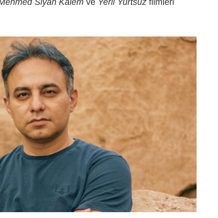
 Mehmed Siyah Kalem
ve
Yerli Yurtsuz
filmleri