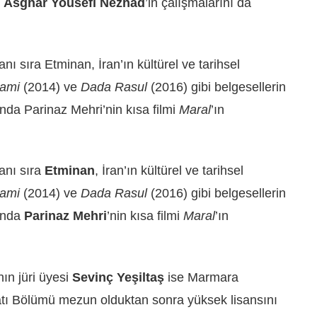
e
Asghar Yousefi Nezhad
’in çalışmalarını da
nı sıra Etminan, İran’ın kültürel ve tarihsel
sami
(2014) ve
Dada Rasul
(2016) gibi belgesellerin
ında Parinaz Mehri’nin kısa filmi
Maral
’ın
anı sıra
Etminan
, İran’ın kültürel ve tarihsel
sami
(2014) ve
Dada Rasul
(2016) gibi belgesellerin
lında
Parinaz Mehri
’nin kısa filmi
Maral
’ın
ın jüri üyesi
Sevinç Yeşiltaş
ise Marmara
yatı Bölümü mezun olduktan sonra yüksek lisansını