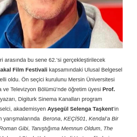
ri arasında bu sene 62.’si gerçekleştirilecek
akal Film Festivali
kapsamındaki Ulusal Belgesel
elli oldu. Ön seçici kurulunu Mersin Üniversitesi
ma ve Televizyon Bölümü’nde öğretim üyesi
Prof.
yazarı, Digiturk Sinema Kanalları program
selci, akademisyen
Ayşegül Selenga Taşkent
’in
lm yarışmalarında
Berona
,
KEÇİ501
,
Kendal’a Bir
Roman Gibi
,
Tanıştığıma Memnun Oldum
,
The