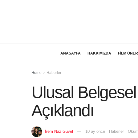
ANASAYFA
HAKKIMIZDA
FİLM ÖNER
Home
Haberler
Ulusal Belgesel
Açıklandı
İrem Naz Güvel
10 ay önce
Haberler
Okuma