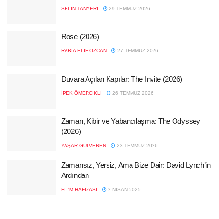
SELIN TANYERI
29 TEMMUZ 2026
Rose (2026)
RABIA ELIF ÖZCAN
27 TEMMUZ 2026
Duvara Açılan Kapılar: The Invite (2026)
İPEK ÖMERCIKLI
26 TEMMUZ 2026
Zaman, Kibir ve Yabancılaşma: The Odyssey
(2026)
YAŞAR GÜLVEREN
23 TEMMUZ 2026
Zamansız, Yersiz, Ama Bize Dair: David Lynch’in
Ardından
FIL'M HAFIZASI
2 NISAN 2025