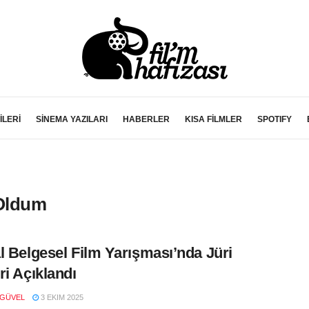
İLERİ
SİNEMA YAZILARI
HABERLER
KISA FİLMLER
SPOTIFY
Oldum
l Belgesel Film Yarışması’nda Jüri
ri Açıklandı
 GÜVEL
3 EKIM 2025