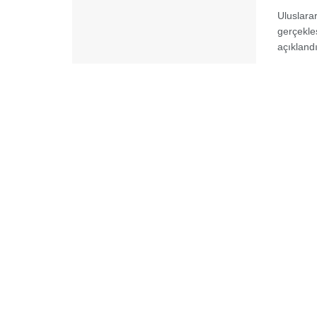
Uluslara
gerçekleş
açıklandı