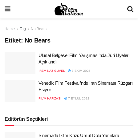
Home
Tag
No Bears
Etiket:
No Bears
Ulusal Belgesel Film Yarışması’nda Jüri Üyeleri
Açıklandı
İREM NAZ GÜVEL
3 EKIM 2025
Venedik Film Festivali’nde İran Sineması Rüzgarı
Esiyor
FIL'M HAFIZASI
7 EYLÜL 2022
Editörün Seçtikleri
Sinemada İklim Krizi: Umut Dolu Yarınlara