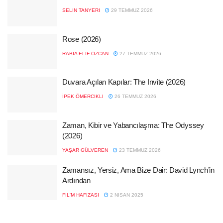
SELIN TANYERI
29 TEMMUZ 2026
Rose (2026)
RABIA ELIF ÖZCAN
27 TEMMUZ 2026
Duvara Açılan Kapılar: The Invite (2026)
İPEK ÖMERCIKLI
26 TEMMUZ 2026
Zaman, Kibir ve Yabancılaşma: The Odyssey
(2026)
YAŞAR GÜLVEREN
23 TEMMUZ 2026
Zamansız, Yersiz, Ama Bize Dair: David Lynch’in
Ardından
FIL'M HAFIZASI
2 NISAN 2025