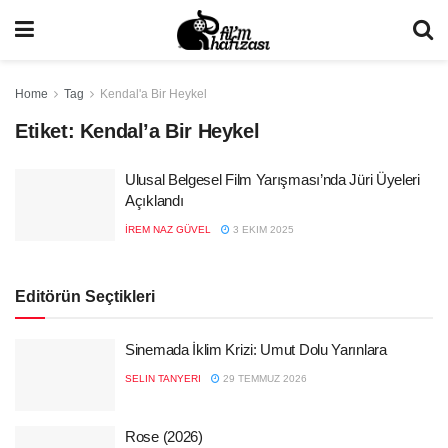
Home
Tag
Kendal'a Bir Heykel
Etiket:
Kendal’a Bir Heykel
Ulusal Belgesel Film Yarışması’nda Jüri Üyeleri
Açıklandı
İREM NAZ GÜVEL
3 EKIM 2025
Editörün Seçtikleri
Sinemada İklim Krizi: Umut Dolu Yarınlara
SELIN TANYERI
29 TEMMUZ 2026
Rose (2026)