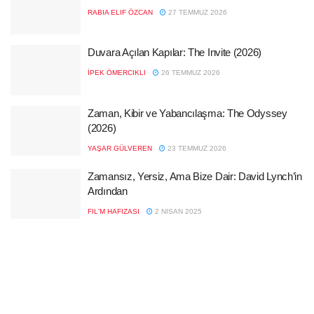
RABIA ELIF ÖZCAN
27 TEMMUZ 2026
Duvara Açılan Kapılar: The Invite (2026)
İPEK ÖMERCIKLI
26 TEMMUZ 2026
Zaman, Kibir ve Yabancılaşma: The Odyssey
(2026)
YAŞAR GÜLVEREN
23 TEMMUZ 2026
Zamansız, Yersiz, Ama Bize Dair: David Lynch’in
Ardından
FIL'M HAFIZASI
2 NISAN 2025