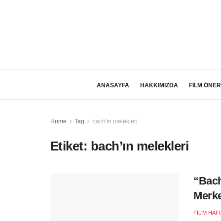
ANASAYFA
HAKKIMIZDA
FİLM ÖNER
Home
Tag
bach'ın melekleri
Etiket:
bach’ın melekleri
“Bach
Merke
FIL'M HAF