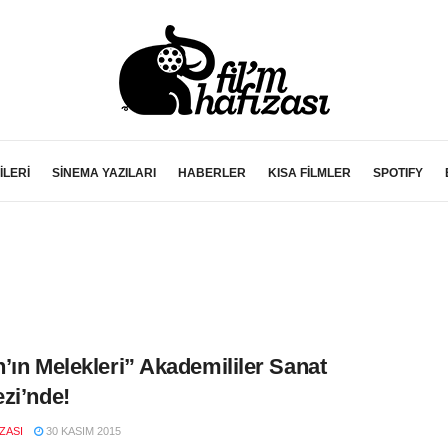
İLERİ
SİNEMA YAZILARI
HABERLER
KISA FİLMLER
SPOTIFY
’ın Melekleri” Akademililer Sanat
zi’nde!
IZASI
30 KASIM 2015