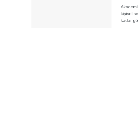
Akademil
kişisel s
kadar gör