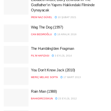
Godfather’ın Yapımı Hakkındaki Filminde
Oynayacak
İREM NAZ GÜVEL
10 ŞUBAT 2021
Wag The Dog (1997)
CAN BEDIROĞLU
18 ARALIK 2016
The Humbling’den Fragman
FIL'M HAFIZASI
3 EYLÜL 2014
You Don’t Know Jack (2010)
MERIÇ MELIKE SOFTA
17 MART 2013
Rain Man (1988)
BAHADIRCOSKUN
23 EYLÜL 2012