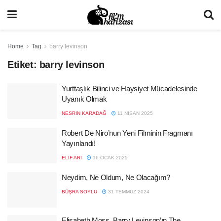
Home
Tag
barry levinson
Etiket:
barry levinson
Yurttaşlık Bilinci ve Haysiyet Mücadelesinde
Uyanık Olmak
NESRIN KARADAĞ
11 NISAN 2025
Robert De Niro’nun Yeni Filminin Fragmanı
Yayınlandı!
ELIF ARI
16 OCAK 2025
Neydim, Ne Oldum, Ne Olacağım?
BÜŞRA SOYLU
31 TEMMUZ 2024
Elisabeth Moss, Barry Levinson’ın The