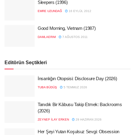
Sleepers (1996)
EMRE UZUNDAĞ
16 EYLÜL 2012
Good Morning, Vietnam (1987)
DAMLAERIM
7 AĞUSTOS 2011
Editörün Seçtikleri
İnsanlığın Otopsisi: Disclosure Day (2026)
TUBA BÜDÜŞ
5 TEMMUZ 2026
Tanıdık Bir Kâbusu Takip Etmek: Backrooms
(2026)
ZEYNEP İLAY ERKEN
29 HAZIRAN 2026
Her Şeyi Yutan Koşulsuz Sevgi: Obsession