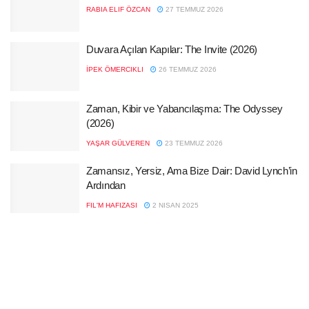
RABIA ELIF ÖZCAN
27 TEMMUZ 2026
Duvara Açılan Kapılar: The Invite (2026)
İPEK ÖMERCIKLI
26 TEMMUZ 2026
Zaman, Kibir ve Yabancılaşma: The Odyssey
(2026)
YAŞAR GÜLVEREN
23 TEMMUZ 2026
Zamansız, Yersiz, Ama Bize Dair: David Lynch’in
Ardından
FIL'M HAFIZASI
2 NISAN 2025