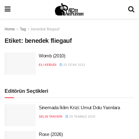
Home
Tag
benedek fliegauf
Etiket:
benedek fliegauf
Womb (2010)
ELI KEBUDI
22 OCAK 2012
Editörün Seçtikleri
Sinemada İklim Krizi: Umut Dolu Yarınlara
SELIN TANYERI
29 TEMMUZ 2026
Rose (2026)