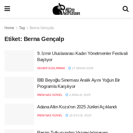
Home
Tag
Berna Gençalp
Etiket:
Berna Gençalp
9. İzmir Uluslararası Kadın Yönetmenler Festivali
Başlıyor
SEHER KIZILIRMAK
17 NISAN 2026
İBB Beyoğlu Sineması Aralık Ayını Yoğun Bir
Programla Karşılıyor
İREM NAZ GÜVEL
2 ARALIK 2025
Adana Altın Koza’nın 2025 Jürileri Açıklandı
İREM NAZ GÜVEL
18 EYLÜL 2025
Resim Tutkusundan Vazgeç(e)meyen