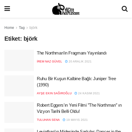
Home
Tag
björk
Etiket:
björk
The Northman’in Fragmanı Yayınlandı
İREM NAZ GÜVEL
20 ARALIK 2021
Ruhu Bir Kuşun Kalbine Bağlı: Juniper Tree
(1990)
AYŞE EKIN SAĞIROĞLU
24 KASIM 2021
Robert Eggers’ın Yeni Filmi ”The Northman” ın
Vizyon Tarihi Belli Oldu!
TULUHAN SENA
19 MAYIS 2021
Leviathan’ın Midesinde Şarkılar: Dancer in the