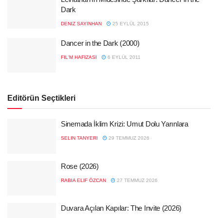
Dark
DENIZ SAYINHAN
25 EYLÜL 2015
Dancer in the Dark (2000)
FIL'M HAFIZASI
6 EYLÜL 2011
Editörün Seçtikleri
Sinemada İklim Krizi: Umut Dolu Yarınlara
SELIN TANYERI
29 TEMMUZ 2026
Rose (2026)
RABIA ELIF ÖZCAN
27 TEMMUZ 2026
Duvara Açılan Kapılar: The Invite (2026)