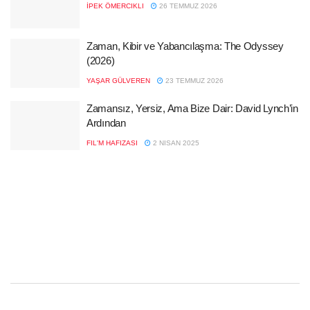
İPEK ÖMERCIKLI
26 TEMMUZ 2026
Zaman, Kibir ve Yabancılaşma: The Odyssey
(2026)
YAŞAR GÜLVEREN
23 TEMMUZ 2026
Zamansız, Yersiz, Ama Bize Dair: David Lynch’in
Ardından
FIL'M HAFIZASI
2 NISAN 2025