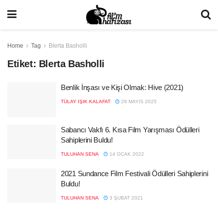
Home
Tag
Blerta Basholli
Etiket:
Blerta Basholli
Benlik İnşası ve Kişi Olmak: Hive (2021)
TÜLAY IŞIK KALAFAT
29 MAYIS 2025
Sabancı Vakfı 6. Kısa Film Yarışması Ödülleri
Sahiplerini Buldu!
TULUHAN SENA
14 OCAK 2022
2021 Sundance Film Festivali Ödülleri Sahiplerini
Buldu!
TULUHAN SENA
3 ŞUBAT 2021