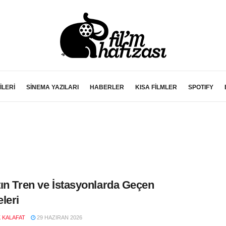
İLERİ
SİNEMA YAZILARI
HABERLER
KISA FİLMLER
SPOTIFY
ın Tren ve İstasyonlarda Geçen
leri
K KALAFAT
29 HAZIRAN 2026