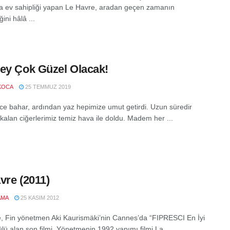
a ev sahipliği yapan Le Havre, aradan geçen zamanın
ğini hâlâ ...
ey Çok Güzel Olacak!
KOCA
25 TEMMUZ 2019
nce bahar, ardından yaz hepimize umut getirdi. Uzun süredir
 kalan ciğerlerimiz temiz hava ile doldu. Madem her ...
vre (2011)
AMA
25 KASIM 2012
, Fin yönetmen Aki Kaurismäki’nin Cannes’da “FIPRESCI En İyi
lü alan son filmi. Yönetmenin 1992 yapımı filmi La ...