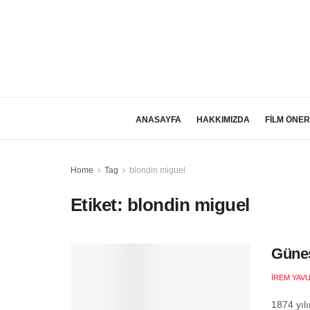
ANASAYFA
HAKKIMIZDA
FİLM ÖNER
Home
Tag
blondin miguel
Etiket:
blondin miguel
Güneş
İREM YAV
1874 yıl