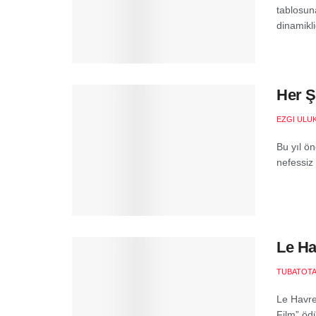
tablosun
dinamikli
Her Ş
EZGI ULU
Bu yıl ö
nefessiz
Le Ha
TUBATOT
Le Havre
Film” ödü