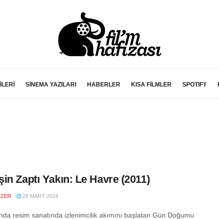
İLERİ
SİNEMA YAZILARI
HABERLER
KISA FİLMLER
SPOTIFY
in Zaptı Yakın: Le Havre (2011)
UZER
28 MART 2024
ında resim sanatında izlenimcilik akımını başlatan Gün Doğumu