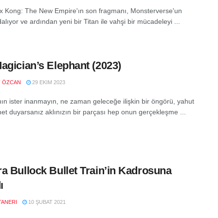
 x Kong: The New Empire'ın son fragmanı, Monsterverse'un
dalıyor ve ardından yeni bir Titan ile vahşi bir mücadeleyi ...
agician’s Elephant (2023)
F ÖZCAN
29 EKIM 2023
anın ister inanmayın, ne zaman geleceğe ilişkin bir öngörü, yahut
net duyarsanız aklınızın bir parçası hep onun gerçekleşme ...
a Bullock Bullet Train’in Kadrosuna
ı
TANERI
10 ŞUBAT 2021