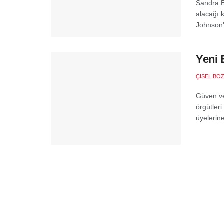
Sandra Bu
alacağı k
Johnson'
Yeni 
ÇISEL BO
Güven ve
örgütler
üyelerine