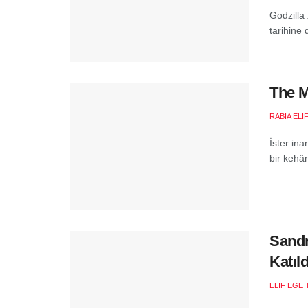
Godzilla
tarihine 
The M
RABIA ELI
İster in
bir kehâ
Sandr
Katıld
ELIF EGE 