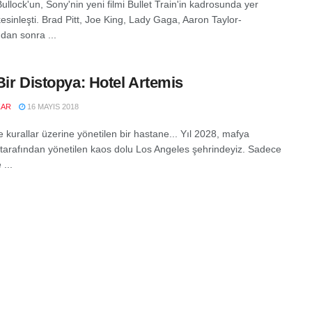
llock'un, Sony'nin yeni filmi Bullet Train'in kadrosunda yer
esinleşti. Brad Pitt, Joe King, Lady Gaga, Aaron Taylor-
dan sonra ...
Bir Distopya: Hotel Artemis
ZAR
16 MAYIS 2018
 kurallar üzerine yönetilen bir hastane... Yıl 2028, mafya
i tarafından yönetilen kaos dolu Los Angeles şehrindeyiz. Sadece
 ...