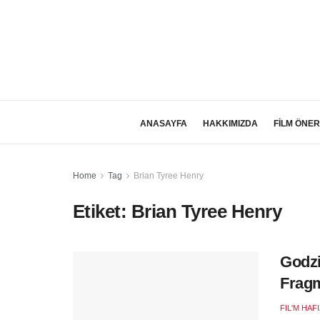
ANASAYFA
HAKKIMIZDA
FİLM ÖNER
Home
Tag
Brian Tyree Henry
Etiket:
Brian Tyree Henry
Godzi
Frag
FIL'M HAF