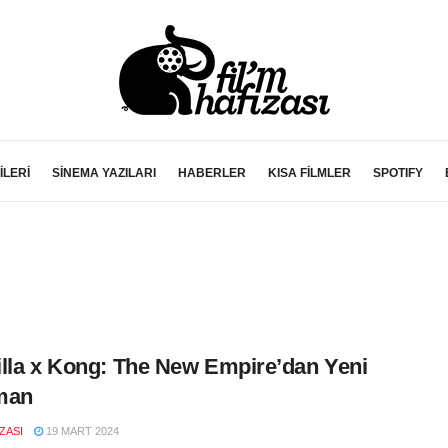
İLERİ
SİNEMA YAZILARI
HABERLER
KISA FİLMLER
SPOTIFY
lla x Kong: The New Empire’dan Yeni
man
IZASI
19 MART 2024