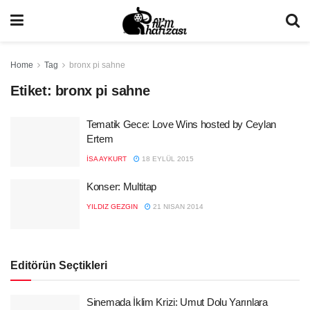
Home
Tag
bronx pi sahne
Etiket:
bronx pi sahne
Tematik Gece: Love Wins hosted by Ceylan
Ertem
İSA AYKURT
18 EYLÜL 2015
Konser: Multitap
YILDIZ GEZGIN
21 NISAN 2014
Editörün Seçtikleri
Sinemada İklim Krizi: Umut Dolu Yarınlara