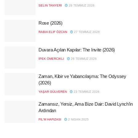
SELIN TANYERI
29 TEMMUZ 2026
Rose (2026)
RABIA ELIF ÖZCAN
27 TEMMUZ 2026
Duvara Açılan Kapılar: The Invite (2026)
İPEK ÖMERCIKLI
26 TEMMUZ 2026
Zaman, Kibir ve Yabancılaşma: The Odyssey
(2026)
YAŞAR GÜLVEREN
23 TEMMUZ 2026
Zamansız, Yersiz, Ama Bize Dair: David Lynch’in
Ardından
FIL'M HAFIZASI
2 NISAN 2025