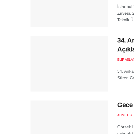
İstanbul
Zirvesi,
Teknik Ün
34. A
Açıkl
ELIF ASLA
34. Anka
Sürer, C
Gece 
AHMET SE
Görsel: 
mihenk t