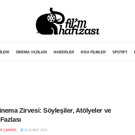
İLERİ
SİNEMA YAZILARI
HABERLER
KISA FİLMLER
SPOTIFY
inema Zirvesi: Söyleşiler, Atölyeler ve
Fazlası
E ÇAKIREL
20 ŞUBAT 2025