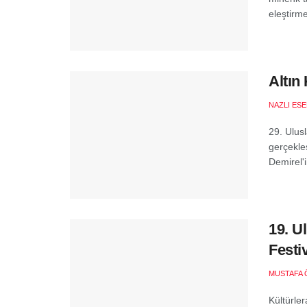
eleştirme
Altın
NAZLI ES
29. Ulus
gerçekleş
Demirel'i
19. U
Festi
MUSTAFA 
Kültürle