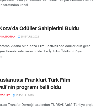
n tarafından kendi ...
 Koza’da Ödüller Sahiplerini Buldu
EN ALBAYRAK
18 EYLÜL 2022
lararası Adana Altın Koza Film Festivali'nde ödüller dün gece
en törenle sahiplerini buldu. En İyi Film Ödülü'nü Ziya
n ...
luslararası Frankfurt Türk Film
vali’nin programı belli oldu
ÖZYURT
15 EYLÜL 2019
rarası Transfer Derneği tarafından TÜRSAK Vakfı Türkiye proje