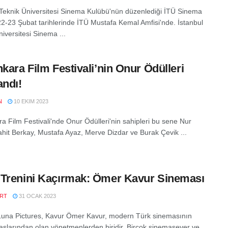
 Teknik Üniversitesi Sinema Kulübü'nün düzenlediği İTÜ Sinema
 22-23 Şubat tarihlerinde İTÜ Mustafa Kemal Amfisi'nde. İstanbul
iversitesi Sinema ...
nkara Film Festivali’nin Onur Ödülleri
andı!
N
10 EKIM 2023
ra Film Festivali'nde Onur Ödülleri'nin sahipleri bu sene Nur
ahit Berkay, Mustafa Ayaz, Merve Dizdar ve Burak Çevik ...
Trenini Kaçırmak: Ömer Kavur Sineması
RT
31 OCAK 2023
Luna Pictures, Kavur Ömer Kavur, modern Türk sinemasının
aşlarından olan yönetmenlerden biridir. Birçok sinemasever ve