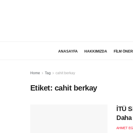
ANASAYFA
HAKKIMIZDA
FİLM ÖNER
Home
Tag
cahit berkay
Etiket:
cahit berkay
İTÜ S
Daha 
AHMET EG