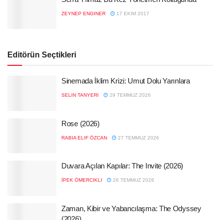
ZEYNEP ENGINER
17 EKIM 2017
Editörün Seçtikleri
Sinemada İklim Krizi: Umut Dolu Yarınlara
SELIN TANYERI
29 TEMMUZ 2026
Rose (2026)
RABIA ELIF ÖZCAN
27 TEMMUZ 2026
Duvara Açılan Kapılar: The Invite (2026)
İPEK ÖMERCIKLI
26 TEMMUZ 2026
Zaman, Kibir ve Yabancılaşma: The Odyssey
(2026)