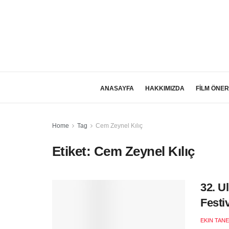
ANASAYFA
HAKKIMIZDA
FİLM ÖNER
Home
Tag
Cem Zeynel Kılıç
Etiket:
Cem Zeynel Kılıç
32. U
Festi
EKIN TANE