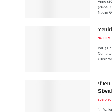
Anne (20
(2023-20
Nadim Gü
Yenid
NAZLI ES
Barış Han
Cumartes
Uluslarar
!f’te
Şöval
BÜŞRA SO
“…Az ile