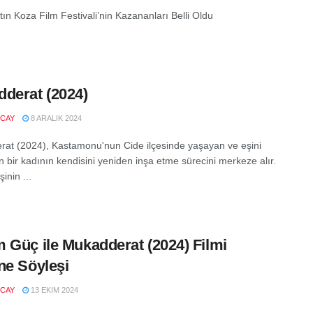
tın Koza Film Festivali’nin Kazananları Belli Oldu
derat (2024)
NCAY
8 ARALIK 2024
at (2024), Kastamonu'nun Cide ilçesinde yaşayan ve eşini
 bir kadının kendisini yeniden inşa etme sürecini merkeze alır.
şinin ...
 Güç ile Mukadderat (2024) Filmi
ne Söyleşi
NCAY
13 EKIM 2024