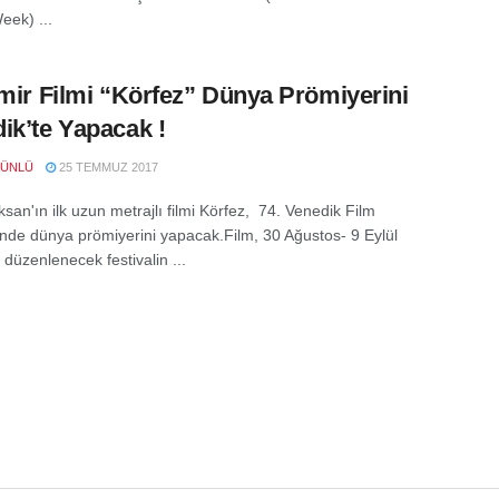
Week) ...
zmir Filmi “Körfez” Dünya Prömiyerini
ik’te Yapacak !
 ÜNLÜ
25 TEMMUZ 2017
san'ın ilk uzun metrajlı filmi Körfez, 74. Venedik Film
i'nde dünya prömiyerini yapacak.Film, 30 Ağustos- 9 Eylül
düzenlenecek festivalin ...