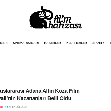
İLERİ
SİNEMA YAZILARI
HABERLER
KISA FİLMLER
SPOTIFY
luslararası Adana Altın Koza Film
vali’nin Kazananları Belli Oldu
RI
28 EYLÜL 2025