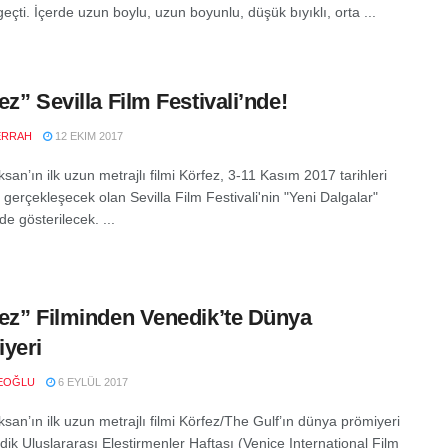
eçti. İçerde uzun boylu, uzun boyunlu, düşük bıyıklı, orta ...
ez” Sevilla Film Festivali’nde!
ERRAH
12 EKIM 2017
an’ın ilk uzun metrajlı filmi Körfez, 3-11 Kasım 2017 tarihleri
gerçekleşecek olan Sevilla Film Festivali'nin "Yeni Dalgalar"
e gösterilecek. ...
ez” Filminden Venedik’te Dünya
yeri
EOĞLU
6 EYLÜL 2017
san’ın ilk uzun metrajlı filmi Körfez/The Gulf’ın dünya prömiyeri
dik Uluslararası Eleştirmenler Haftası (Venice International Film