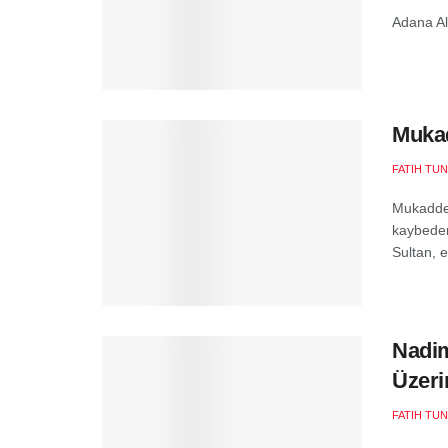
Adana Al
Mukad
FATIH TU
Mukadder
kaybeden
Sultan, e
Nadim
Üzeri
FATIH TU