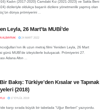
16) Kadın (2017-2020) Camdaki Kız (2021-2023) ve Sakla Beni
24) dizileriyle oldukça başarılı dizilere yönetmenlik yapmış olan
ç’ün dünya prömiyerini ...
en Leyla, 26 Mart’ta MUBİ’de
EN ALBAYRAK
24 MART 2022
cıoğulları'nın ilk uzun metraj filmi Yeniden Leyla, 26 Mart
i günü MUBİ'de izleyicilerle buluşacak. Prömiyerini 27.
ası Adana Altın ...
n Bir Bakış: Türkiye’den Kısalar ve Tapınak
yeleri (2018)
YLU
17 EYLÜL 2019
ride karşı sırada büyük bir tabelada “Uğur Berberi” yazıyordu.