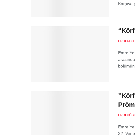
Karşıya g
“Körf
ERDEM C
Emre Yeks
arasında 
bölümünd
”Körf
Prömi
ERDI KÖS
Emre Yek
32. Vene