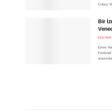
Critics' 
Bir İ
Vened
EZGI NUR
Emre Yek
Festival
arasında 