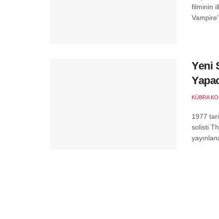
filminin
Vampire'ı
Yeni 
Yapa
KÜBRA KO
1977 tari
solisti 
yayınlana