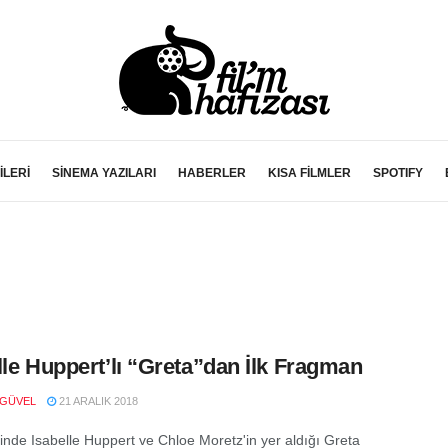
İLERİ
SİNEMA YAZILARI
HABERLER
KISA FİLMLER
SPOTIFY
lle Huppert’lı “Greta”dan İlk Fragman
 GÜVEL
21 ARALIK 2018
rinde Isabelle Huppert ve Chloe Moretz'in yer aldığı Greta