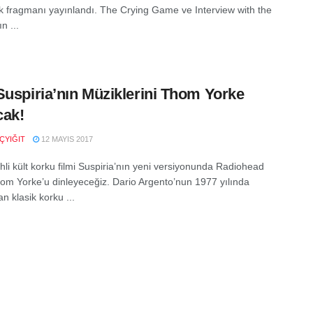
 ilk fragmanı yayınlandı. The Crying Game ve Interview with the
n ...
Suspiria’nın Müziklerini Thom Yorke
cak!
ÇYIĞIT
12 MAYIS 2017
hli kült korku filmi Suspiria’nın yeni versiyonunda Radiohead
Thom Yorke’u dinleyeceğiz. Dario Argento’nun 1977 yılında
n klasik korku ...