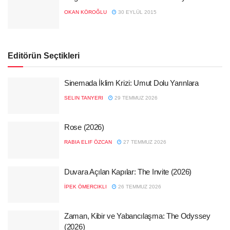
OKAN KÖROĞLU
30 EYLÜL 2015
Editörün Seçtikleri
Sinemada İklim Krizi: Umut Dolu Yarınlara
SELIN TANYERI
29 TEMMUZ 2026
Rose (2026)
RABIA ELIF ÖZCAN
27 TEMMUZ 2026
Duvara Açılan Kapılar: The Invite (2026)
İPEK ÖMERCIKLI
26 TEMMUZ 2026
Zaman, Kibir ve Yabancılaşma: The Odyssey
(2026)