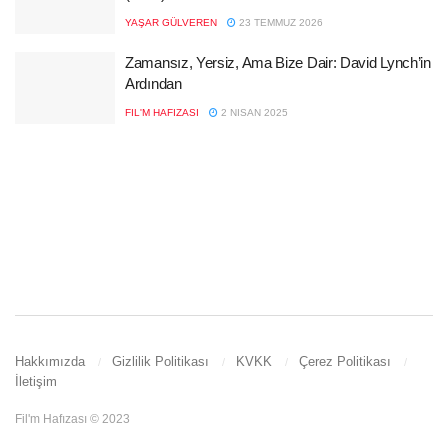
YAŞAR GÜLVEREN
23 TEMMUZ 2026
Zamansız, Yersiz, Ama Bize Dair: David Lynch’in
Ardından
FIL'M HAFIZASI
2 NISAN 2025
Hakkımızda
Gizlilik Politikası
KVKK
Çerez Politikası
İletişim
Fil'm Hafızası © 2023