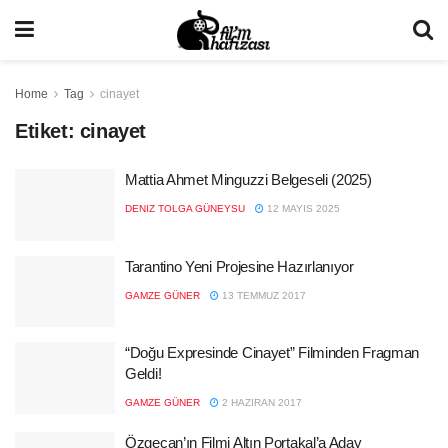
Home
Tag
cinayet
Etiket:
cinayet
Mattia Ahmet Minguzzi Belgeseli (2025)
DENIZ TOLGA GÜNEYSU
12 MAYIS 2025
Tarantino Yeni Projesine Hazırlanıyor
GAMZE GÜNER
13 TEMMUZ 2017
“Doğu Expresinde Cinayet” Filminden Fragman
Geldi!
GAMZE GÜNER
2 HAZIRAN 2017
Özgecan’ın Filmi Altın Portakal’a Aday