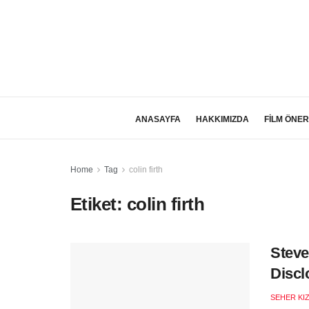
ANASAYFA
HAKKIMIZDA
FİLM ÖNER
Home
Tag
colin firth
Etiket:
colin firth
Steve
Discl
SEHER KI