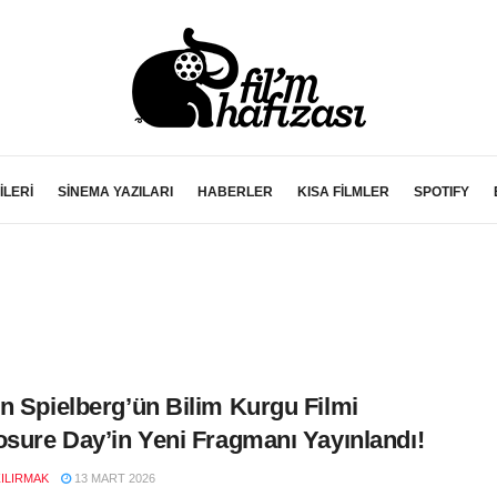
İLERİ
SİNEMA YAZILARI
HABERLER
KISA FİLMLER
SPOTIFY
n Spielberg’ün Bilim Kurgu Filmi
osure Day’in Yeni Fragmanı Yayınlandı!
ZILIRMAK
13 MART 2026