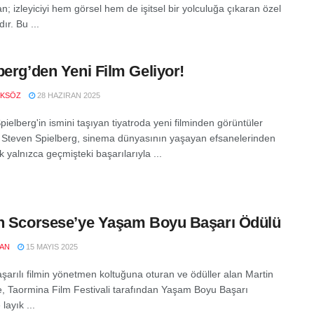
n; izleyiciyi hem görsel hem de işitsel bir yolculuğa çıkaran özel
ır. Bu ...
berg’den Yeni Film Geliyor!
OKSÖZ
28 HAZIRAN 2025
ielberg'in ismini taşıyan tiyatroda yeni filminden görüntüler
 Steven Spielberg, sinema dünyasının yaşayan efsanelerinden
ak yalnızca geçmişteki başarılarıyla ...
n Scorsese’ye Yaşam Boyu Başarı Ödülü
LAN
15 MAYIS 2025
aşarılı filmin yönetmen koltuğuna oturan ve ödüller alan Martin
, Taormina Film Festivali tarafından Yaşam Boyu Başarı
layık ...