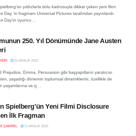
ielberg’ün yıldızlarla dolu kadrosuyla dikkat çeken yeni filmi
re Day ‘in fragmanı Universal Pictures tarafından yayınlandı.
re Day‘in oyuncu ...
munun 250. Yıl Dönümünde Jane Austen
ri
YERI
31 ARALIK 2025
d Prejudice, Emma, Persuasion gibi başyapıtların yaratıcısı
ten, yaşadığı dönemin toplumsal dinamiklerini, özellikle de
n yaşamlarına ve iç ...
n Spielberg’ün Yeni Filmi Disclosure
en İlk Fragman
E ÇAKIREL
21 ARALIK 2025