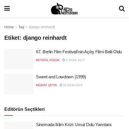
Home
Tag
django reinhardt
Etiket:
django reinhardt
67. Berlin Film Festivali’nin Açılış Filmi Belli Oldu
BETIGÜL KÜÇÜK
6 OCAK 2017
Sweet and Lowdown (1999)
MÜJDAT ÇETIN
28 EKIM 2015
Editörün Seçtikleri
Sinemada İklim Krizi: Umut Dolu Yarınlara