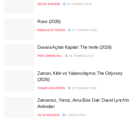
SELIN TANYERI
29 TEMMUZ 2026
Rose (2026)
RABIA ELIF ÖZCAN
27 TEMMUZ 2026
Duvara Açılan Kapılar: The Invite (2026)
İPEK ÖMERCIKLI
26 TEMMUZ 2026
Zaman, Kibir ve Yabancılaşma: The Odyssey
(2026)
YAŞAR GÜLVEREN
23 TEMMUZ 2026
Zamansız, Yersiz, Ama Bize Dair: David Lynch’in
Ardından
FIL'M HAFIZASI
2 NISAN 2025