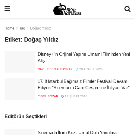
Home
Tag
Doğaç Yıldız
Etiket:
Doğaç Yıldız
Disney+’ın Orijinal Yapımı Umami Filminden Yeni
Afiş
NAZLI ESEN ALBAYRAK
29 ARALIK 2024
17. !f İstanbul Bağımsız Filmler Festivali Devam
Ediyor: “Sinemanın Cahil Cesaretine İhtiyacı Var”
ÇISEL BOZAR
17 ŞUBAT 2018
Editörün Seçtikleri
Sinemada İklim Krizi: Umut Dolu Yarınlara