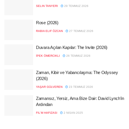
SELIN TANYERI
29 TEMMUZ 2026
Rose (2026)
RABIA ELIF ÖZCAN
27 TEMMUZ 2026
Duvara Açılan Kapılar: The Invite (2026)
İPEK ÖMERCIKLI
26 TEMMUZ 2026
Zaman, Kibir ve Yabancılaşma: The Odyssey
(2026)
YAŞAR GÜLVEREN
23 TEMMUZ 2026
Zamansız, Yersiz, Ama Bize Dair: David Lynch’in
Ardından
FIL'M HAFIZASI
2 NISAN 2025